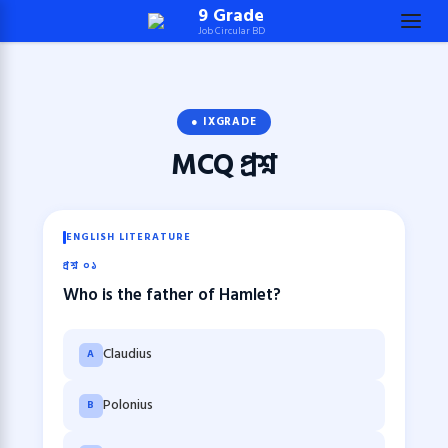
Skip
9 Grade
Job Circular BD
to
content
(Press
Enter)
● IXGRADE
MCQ
প্রশ্ন
ENGLISH LITERATURE
প্রশ্ন ০১
Who is the father of Hamlet?
Claudius
A
Polonius
B