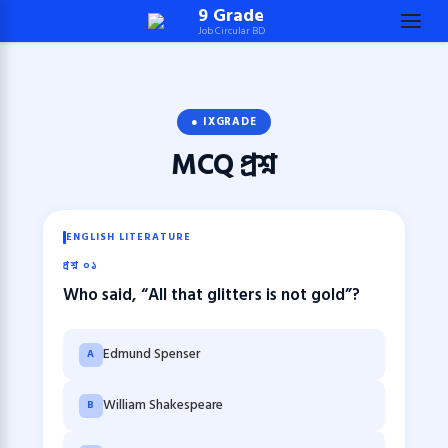
Skip
9 Grade
Job Circular BD
to
content
(Press
Enter)
● IXGRADE
MCQ
প্রশ্ন
ENGLISH LITERATURE
প্রশ্ন ০১
Who said, “All that glitters is not gold”?
Edmund Spenser
A
William Shakespeare
B