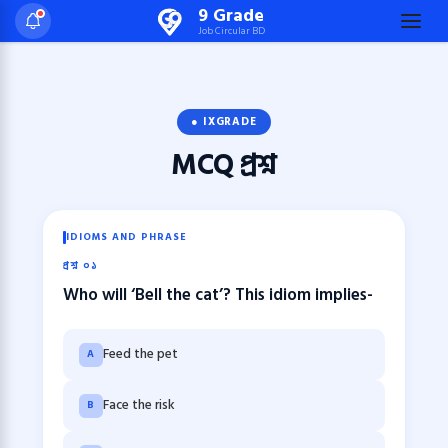
Skip
9 Grade
Job Circular BD
to
content
(Press
Enter)
● IXGRADE
MCQ
প্রশ্ন
IDIOMS AND PHRASE
প্রশ্ন ০১
Who will ‘Bell the cat’? This idiom implies-
Feed the pet
A
Face the risk
B