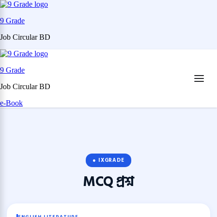
9 Grade
Job Circular BD
Skip
to
9 Grade
content
(Press
Job Circular BD
Enter)
e-Book
● IXGRADE
MCQ
প্রশ্ন