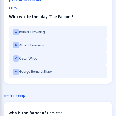
ENGLISH LITERATURE
প্রশ্ন ০১
Who wrote the play ‘The Falcon’?
Robert Browning
A
Alfred Tennyson
B
Oscar Wilde
C
George Bernard Shaw
D
সম্পর্কিত প্রশ্নসমূহ
Who is the father of Hamlet?