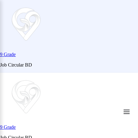
9 Grade
Job Circular BD
Skip
to
content
(Press
Enter)
9 Grade
Job Circular BD