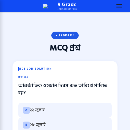
Skip
9 Grade
Job Circular BD
to
content
(Press
Enter)
● IXGRADE
MCQ
প্রশ্ন
BCS JOB SOLUTION
প্রশ্ন ০১
আন্তর্জাতিক ওজোন দিবস কত তারিখে পালিত
হয়?
২২ জুলাই
A
২৮ জুলাই
B