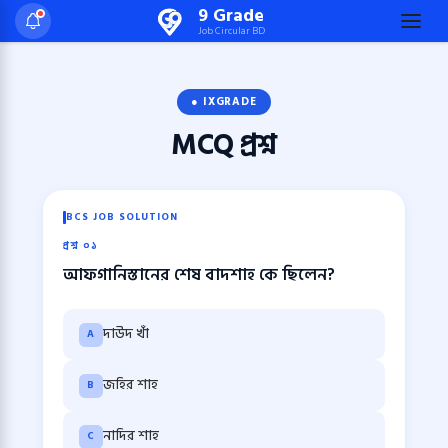
Skip
9 Grade
Job Circular BD
to
content
(Press
● IXGRADE
Enter)
MCQ
প্রশ্ন
BCS JOB SOLUTION
প্রশ্ন ০১
আফগানিস্তানের শেষ বাদশাহ কে ছিলেন?
দাউদ খাঁ
A
জহির শাহ
B
নাদির শাহ
C