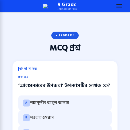
Skip
9 Grade
Job Circular BD
to
content
(Press
Enter)
● IXGRADE
MCQ
প্রশ্ন
বাংলা সাহিত্য
প্রশ্ন ০১
‘আলমনগরের উপকথা’ উপন্যাসটির লেখক কে?
শামসুদ্দীন আবুল কালাম
A
শওকত ওসমান
B