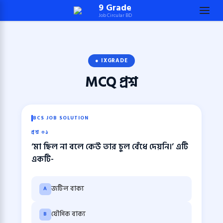
Skip
9 Grade
Job Circular BD
to
content
(Press
Enter)
● IXGRADE
MCQ
প্রশ্ন
BCS JOB SOLUTION
প্রশ্ন ০১
‘মা ছিল না বলে কেউ তার চুল বেঁধে দেয়নি।’ এটি
একটি-
জটিল বাক্য
A
যৌগিক বাক্য
B