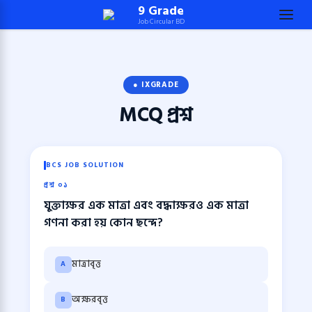
Skip
9 Grade
Job Circular BD
to
content
(Press
Enter)
● IXGRADE
MCQ
প্রশ্ন
BCS JOB SOLUTION
প্রশ্ন ০১
যুক্তাক্ষর এক মাত্রা এবং বদ্ধাক্ষরও এক মাত্রা
গণনা করা হয় কোন ছন্দে?
মাত্রাবৃত্ত
A
অক্ষরবৃত্ত
B