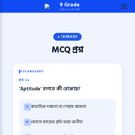
Skip
9 Grade
Job Circular BD
to
content
(Press
Enter)
● IXGRADE
MCQ
প্রশ্ন
VOCABULARY
প্রশ্ন ০১
‘Aptitude’ বলতে কী বোঝায়?
স্বাভাবিক দক্ষতা বা শেখার ক্ষমতা
A
কোনো কাজের প্রতি চরম অনীহা
B