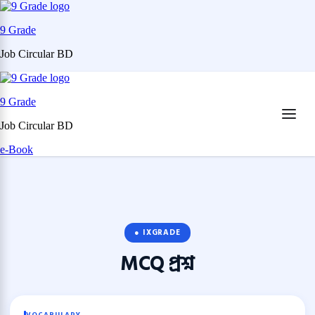
9 Grade
Job Circular BD
Skip
to
9 Grade
content
(Press
Job Circular BD
Enter)
e-Book
● IXGRADE
MCQ
প্রশ্ন