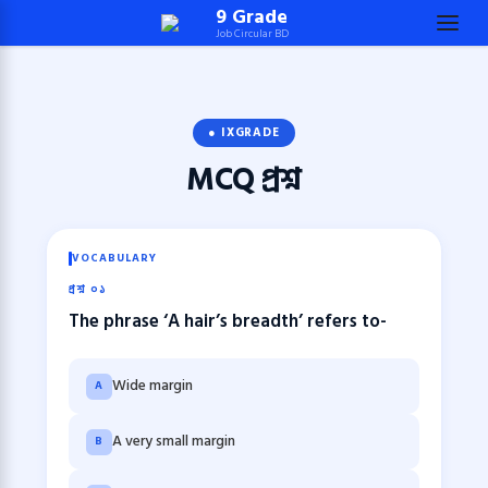
Skip
9 Grade
Job Circular BD
to
content
(Press
Enter)
● IXGRADE
MCQ
প্রশ্ন
VOCABULARY
প্রশ্ন ০১
The phrase ‘A hair’s breadth’ refers to-
Wide margin
A
A very small margin
B