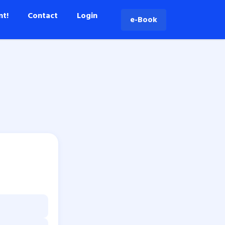
nt!
Contact
Login
e-Book