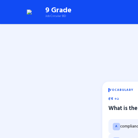
Skip
9 Grade
to
Job Circular BD
content
(Press
Enter)
VOCABULARY
প্রশ্ন ০১
What is the
complian
A