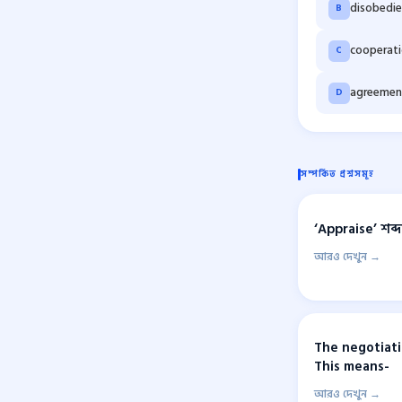
disobedie
B
cooperat
C
agreemen
D
সম্পর্কিত প্রশ্নসমূহ
‘Appraise’ শব্
আরও দেখুন →
The negotiati
This means-
আরও দেখুন →