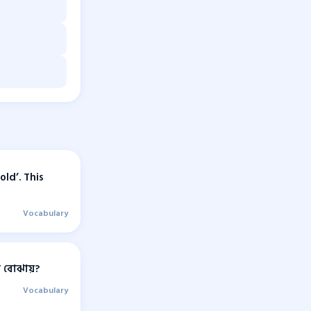
ld’. This
Vocabulary
 বোঝায়?
Vocabulary