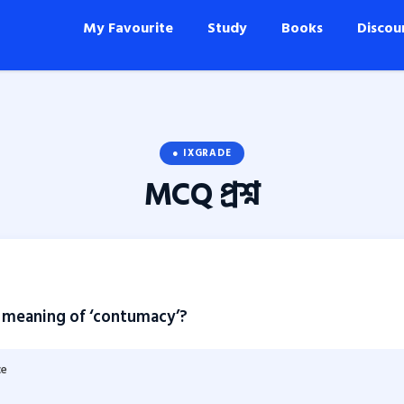
My Favourite
Study
Books
Discou
● IXGRADE
MCQ
প্রশ্ন
 meaning of ‘contumacy’?
ce