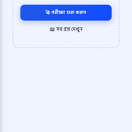
🚀 পরীক্ষা শুরু করুন
📖 সব প্রশ্ন দেখুন