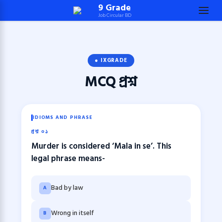
Skip
9 Grade
Job Circular BD
to
content
(Press
Enter)
● IXGRADE
MCQ
প্রশ্ন
IDIOMS AND PHRASE
প্রশ্ন ০১
Murder is considered ‘Mala in se’. This
legal phrase means-
Bad by law
A
Wrong in itself
B