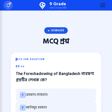
Skip
9 Grade
Job Circular BD
to
content
(Press
Enter)
● IXGRADE
MCQ
প্রশ্ন
BCS JOB SOLUTION
প্রশ্ন ০১
The Foreshadowing of Bangladesh গবেষণা
গ্রন্থটির লেখক কে?
রেহমান সোবহান
A
আনিসুর রহমান
B