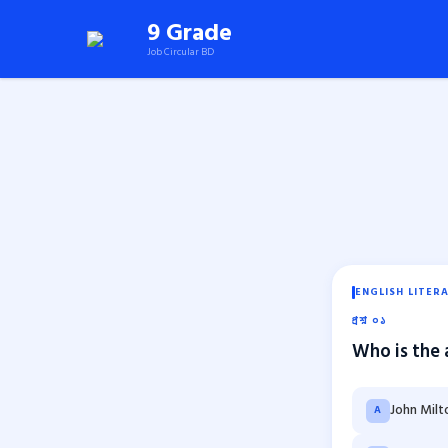
Skip
9 Grade
to
Job Circular BD
content
(Press
Enter)
ENGLISH LITER
প্রশ্ন ০১
Who is the 
John Milt
A