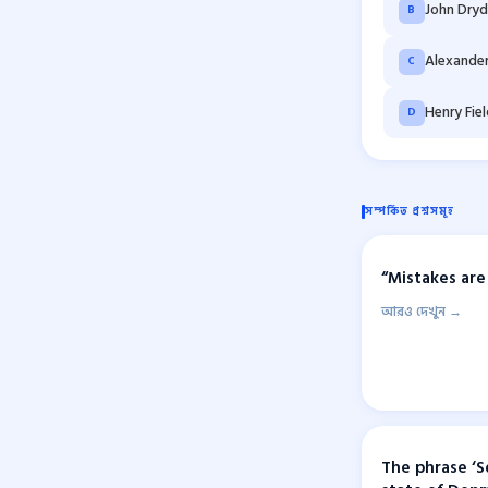
John Dry
B
Alexande
C
Henry Fie
D
সম্পর্কিত প্রশ্নসমূহ
“Mistakes are 
আরও দেখুন →
The phrase ‘S