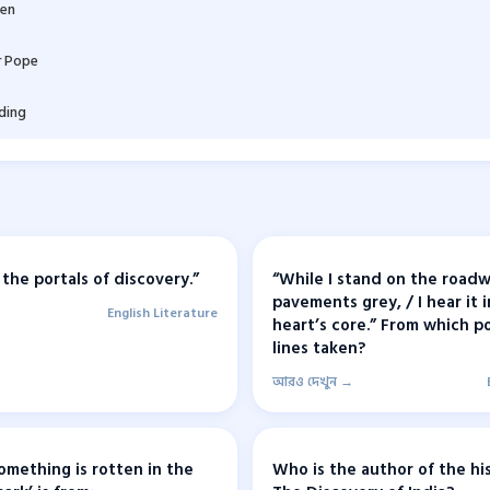
den
r Pope
lding
the portals of discovery.”
“While I stand on the roadw
pavements grey, / I hear it 
English Literature
heart’s core.” From which 
lines taken?
আরও দেখুন →
omething is rotten in the
Who is the author of the hi