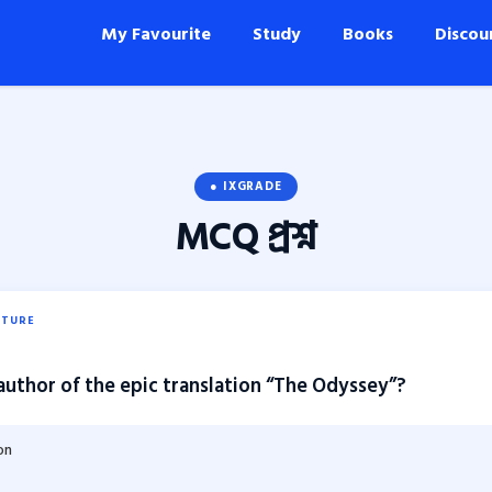
My Favourite
Study
Books
Discou
● IXGRADE
MCQ
প্রশ্ন
ATURE
author of the epic translation “The Odyssey”?
on