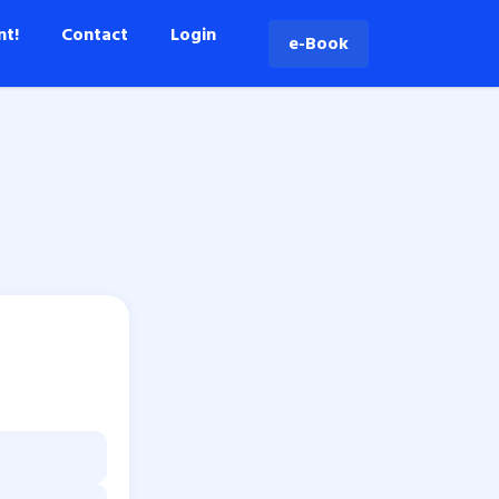
nt!
Contact
Login
e-Book