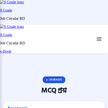
9 Grade
Job Circular BD
Skip
to
9 Grade
content
(Press
Job Circular BD
Enter)
e-Book
● IXGRADE
MCQ
প্রশ্ন