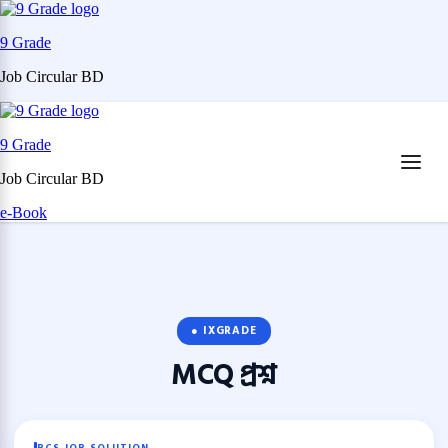
9 Grade
Job Circular BD
Skip
to
9 Grade
content
(Press
Job Circular BD
Enter)
e-Book
● IXGRADE
MCQ
প্রশ্ন