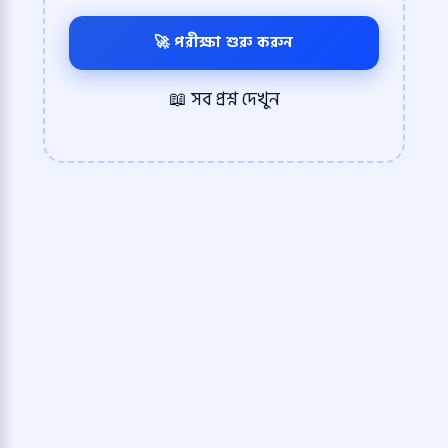
🚀 পরীক্ষা শুরু করুন
📖 সব প্রশ্ন দেখুন