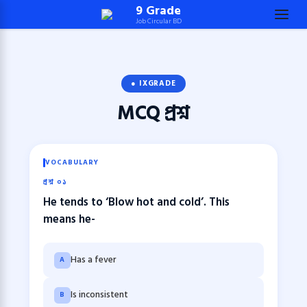
Skip
9 Grade
Job Circular BD
to
content
(Press
Enter)
● IXGRADE
MCQ
প্রশ্ন
VOCABULARY
প্রশ্ন ০১
He tends to ‘Blow hot and cold’. This
means he-
Has a fever
A
Is inconsistent
B