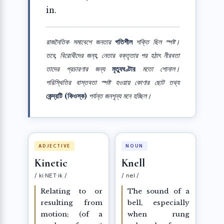
in.
রাজনৈতিক সমাবেশে জনতার
গতিশীল
শক্তি ছিল স্পষ্ট।
তবে, বিরোধীদের জন্য, নেতার বক্তৃতার পর হঠাৎ নীরবতা
তাদের প্রচারণার জন্য
মৃত্যুঘণ্টার
মতো শোনাল।
পরিস্থিতির বাস্তবতা স্পষ্ট হওয়ায় কোণার ছোট তথ্য
কেন্দ্রটি (কিওস্ক)
পর্যন্ত জনশূন্য মনে হচ্ছিল।
ADJECTIVE
NOUN
Kinetic
Knell
/ ki·NET·ik /
/ nel /
Relating to or
The sound of a
resulting from
bell, especially
motion; (of a
when rung