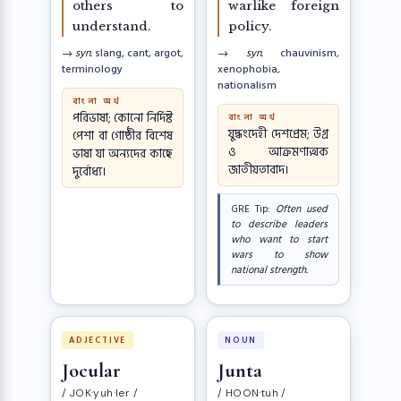
others to
warlike foreign
understand.
policy.
→ syn.
slang, cant, argot,
→ syn.
chauvinism,
terminology
xenophobia,
nationalism
বাংলা অর্থ
পরিভাষা; কোনো নির্দিষ্ট
বাংলা অর্থ
যুদ্ধংদেহী দেশপ্রেম; উগ্র
পেশা বা গোষ্ঠীর বিশেষ
ও আক্রমণাত্মক
ভাষা যা অন্যদের কাছে
জাতীয়তাবাদ।
দুর্বোধ্য।
GRE Tip:
Often used
to describe leaders
who want to start
wars to show
national strength.
ADJECTIVE
NOUN
Jocular
Junta
/ JOK·yuh·ler /
/ HOON·tuh /