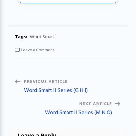
Tags:
Word Smart
on
Leave a Comment
Word
Smart
II
Series
(J
K
L)
Post
PREVIOUS ARTICLE
Word Smart II Series (G H I)
Navigation
NEXT ARTICLE
Word Smart II Series (M N O)
Leave a Reply