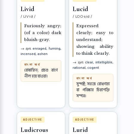
Livid
Lucid
/ LIV·id /
/ LOO·sid /
Furiously angry;
Expressed
(of a color) dark
clearly; easy to
bluish-gray.
understand;
showing ability
→ syn.
enraged, fuming,
to think clearly.
incensed, ashen
→ syn.
clear, intelligible,
বাংলা অর্থ
rational, cogent
রোষান্বিত; প্রচণ্ড রাগে
নীল হয়ে যাওয়া।
বাংলা অর্থ
সুস্পষ্ট; সহজে বোধগম্য
বা পরিষ্কার চিন্তাশক্তি
সম্পন্ন।
ADJECTIVE
ADJECTIVE
Ludicrous
Lurid