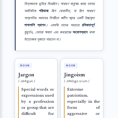
ভিন্নমতকে ডুবিয়ে দিয়েছিল। সাধারণ মানুষের কাছে তাদের
অর্থনৈতিক
পরিভাষা
ছিল বোধাতীত, যা ছিল সাধারণ
অগ্রগতির অভাবের বিপরীতে জটিল শব্দের একটি ইচ্ছাকৃত
পাশাপাশি স্থাপন
। এমনকি তাদের সবচেয়ে
রসিকতাপূর্ণ
মুহূর্তেও, নেতারা ক্ষমতা এবং জনরোষের
সংযোগস্থলে
থাকা
উত্তেজনা লুকাতে পারতেন না।
NOUN
NOUN
Jargon
Jingoism
/ JAR·gun /
/ JING·go·iz·um /
Special words or
Extreme
expressions used
patriotism,
by a profession
especially in the
or group that are
form of
difficult for
aggressive or