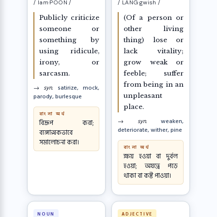
/ lam·POON /
/ LANG·gwish /
Publicly criticize
(Of a person or
someone or
other living
something by
thing) lose or
using ridicule,
lack vitality;
irony, or
grow weak or
sarcasm.
feeble; suffer
from being in an
→ syn.
satirize, mock,
unpleasant
parody, burlesque
place.
বাংলা অর্থ
→ syn.
weaken,
বিদ্রূপ করা;
deteriorate, wither, pine
ব্যঙ্গাত্মকভাবে
সমালোচনা করা।
বাংলা অর্থ
ক্ষয় হওয়া বা দুর্বল
হওয়া; অযত্নে পড়ে
থাকা বা কষ্ট পাওয়া।
NOUN
ADJECTIVE