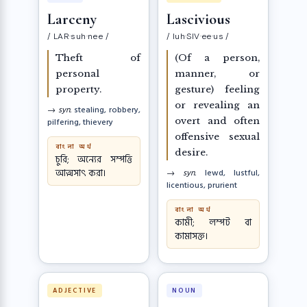
Larceny
Lascivious
/ LAR·suh·nee /
/ luh·SIV·ee·us /
Theft of
(Of a person,
personal
manner, or
property.
gesture) feeling
or revealing an
→ syn.
stealing, robbery,
overt and often
pilfering, thievery
offensive sexual
বাংলা অর্থ
desire.
চুরি; অন্যের সম্পত্তি
আত্মসাৎ করা।
→ syn.
lewd, lustful,
licentious, prurient
বাংলা অর্থ
কামী; লম্পট বা
কামাসক্ত।
ADJECTIVE
NOUN