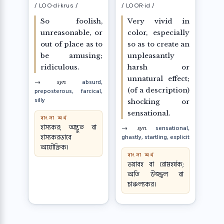
/ LOO·di·krus /
/ LOOR·id /
So foolish,
Very vivid in
unreasonable, or
color, especially
out of place as to
so as to create an
be amusing;
unpleasantly
ridiculous.
harsh or
unnatural effect;
→ syn.
absurd,
(of a description)
preposterous, farcical,
silly
shocking or
sensational.
বাংলা অর্থ
হাস্যকর; অদ্ভুত বা
→ syn.
sensational,
হাস্যকরভাবে
ghastly, startling, explicit
অযৌক্তিক।
বাংলা অর্থ
ভয়াবহ বা রোমহর্ষক;
অতি উজ্জ্বল বা
চাঞ্চল্যকর।