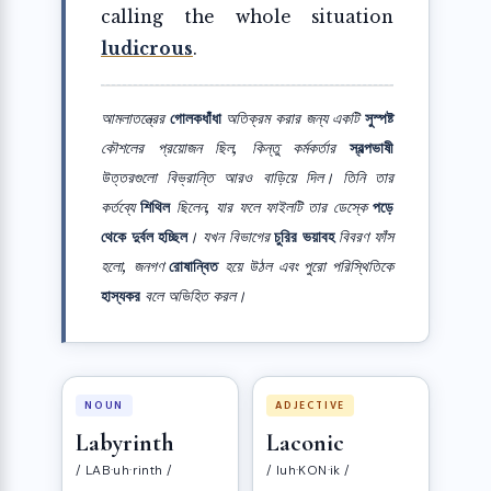
calling the whole situation
ludicrous
.
আমলাতন্ত্রের
গোলকধাঁধা
অতিক্রম করার জন্য একটি
সুস্পষ্ট
কৌশলের প্রয়োজন ছিল, কিন্তু কর্মকর্তার
স্বল্পভাষী
উত্তরগুলো বিভ্রান্তি আরও বাড়িয়ে দিল। তিনি তার
কর্তব্যে
শিথিল
ছিলেন, যার ফলে ফাইলটি তার ডেস্কে
পড়ে
থেকে দুর্বল হচ্ছিল
। যখন বিভাগের
চুরির
ভয়াবহ
বিবরণ ফাঁস
হলো, জনগণ
রোষান্বিত
হয়ে উঠল এবং পুরো পরিস্থিতিকে
হাস্যকর
বলে অভিহিত করল।
NOUN
ADJECTIVE
Labyrinth
Laconic
/ LAB·uh·rinth /
/ luh·KON·ik /