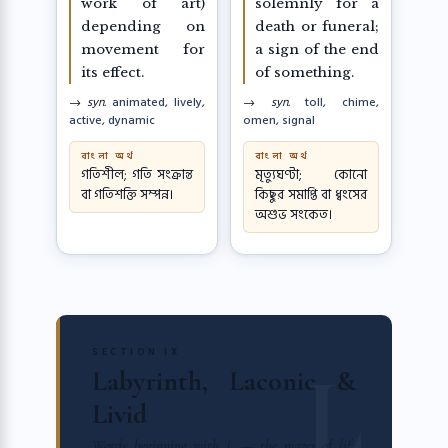
work of art)
solemnly for a
depending on
death or funeral;
movement for
a sign of the end
its effect.
of something.
→ syn.
animated, lively,
→ syn.
toll, chime,
active, dynamic
omen, signal
বাংলা অর্থ
বাংলা অর্থ
গতিশীল; গতি সংক্রান্ত
মৃত্যুঘণ্টা; কোনো
বা গতিশক্তি সম্পন্ন।
কিছুর সমাপ্তি বা ধ্বংসের
অশুভ সংকেত।
SECTION IX
Labyrinth, Laconic &
Livid
Words beginning with L — the mazes of life