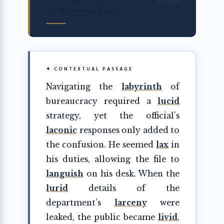
and the sharpness of speech
✦ CONTEXTUAL PASSAGE
Navigating the
labyrinth
of
bureaucracy required a
lucid
strategy, yet the official’s
laconic
responses only added to
the confusion. He seemed
lax
in
his duties, allowing the file to
languish
on his desk. When the
lurid
details of the
department’s
larceny
were
leaked, the public became
livid
,