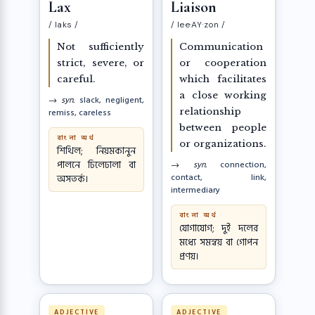
Lax
Liaison
/ laks /
/ lee·AY·zon /
Not sufficiently
Communication
strict, severe, or
or cooperation
careful.
which facilitates
a close working
→ syn.
slack, negligent,
relationship
remiss, careless
between people
বাংলা অর্থ
or organizations.
শিথিল; নিয়মকানুন
পালনে ঢিলেঢালা বা
→ syn.
connection,
contact, link,
অসতর্ক।
intermediary
বাংলা অর্থ
যোগাযোগ; দুই দলের
মধ্যে সমন্বয় বা গোপন
প্রণয়।
ADJECTIVE
ADJECTIVE