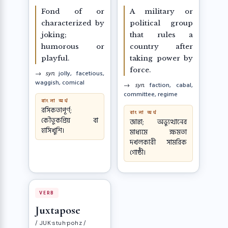
Fond of or
A military or
characterized by
political group
joking;
that rules a
humorous or
country after
playful.
taking power by
force.
→ syn.
jolly, facetious,
waggish, comical
→ syn.
faction, cabal,
committee, regime
বাংলা অর্থ
রসিকতাপূর্ণ;
বাংলা অর্থ
কৌতুকপ্রিয় বা
জান্তা; অভ্যুত্থানের
হাসিখুশি।
মাধ্যমে ক্ষমতা
দখলকারী সামরিক
গোষ্ঠী।
VERB
Juxtapose
/ JUK·stuh·pohz /