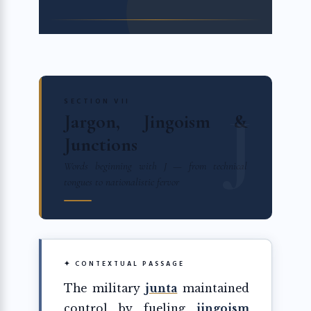
SECTION VII
Jargon, Jingoism &
Junctions
Words beginning with J — from technical
tongues to nationalistic fervor
✦ CONTEXTUAL PASSAGE
The military
junta
maintained
control by fueling
jingoism